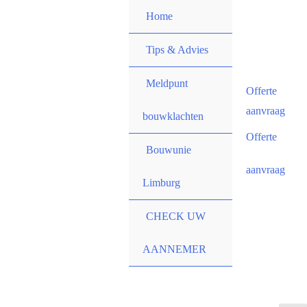
Spring
Home
naar
de
Tips & Advies
inhoud
Meldpunt
Offerte
aanvraag
bouwklachten
Offerte
Bouwunie
aanvraag
Limburg
CHECK UW
AANNEMER